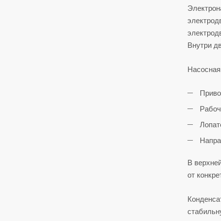
Электрона
электрод
электрод
Внутри дв
Насосная
Приво
Рабоч
Лопат
Напра
В верхне
от конкре
Конденса
стабильну