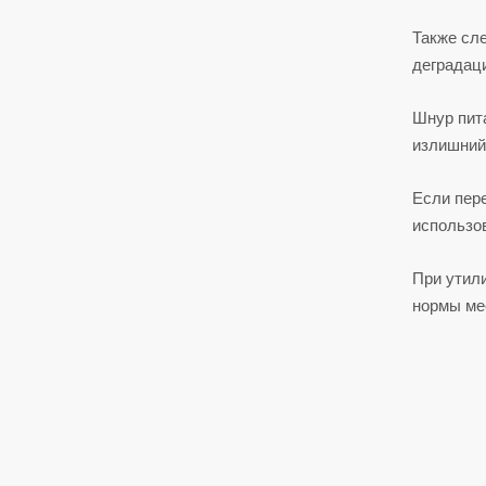
Также сле
деградац
Шнур пита
излишний
Если пер
использов
При утили
нормы ме