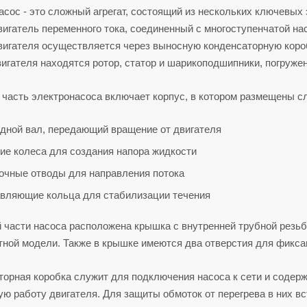
сос - это сложный агрегат, состоящий из нескольких ключевых
вигатель переменного тока, соединенный с многоступенчатой на
вигателя осуществляется через выносную конденсаторную короб
игателя находятся ротор, статор и шарикоподшипники, погруже
 часть электронасоса включает корпус, в котором размещены 
дной вал, передающий вращение от двигателя
ие колеса для создания напора жидкости
очные отводы для направления потока
вляющие кольца для стабилизации течения
й части насоса расположена крышка с внутренней трубной резьб
тной модели. Также в крышке имеются два отверстия для фикса
торная коробка служит для подключения насоса к сети и содер
ю работу двигателя. Для защиты обмоток от перегрева в них в