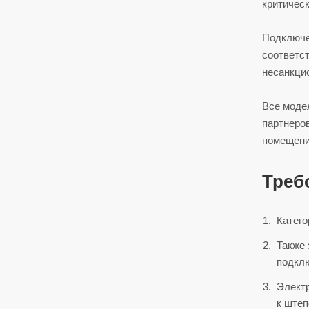
критичес
Подключе
соответс
несанкци
Все моде
партнеров
помещени
Треб
Катего
Также 
подкл
Электр
к штеп