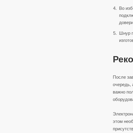
Во изб
подклю
довер
Шнур п
изгото
Рек
После за
очередь, 
важно по
оборудов
Электрон
этом нео
присутств