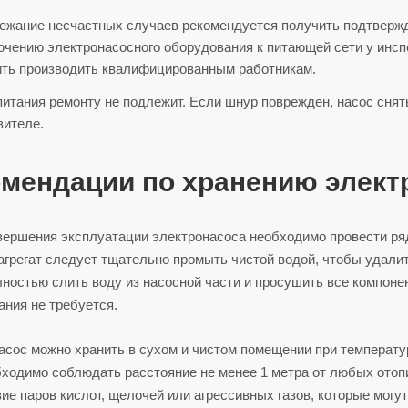
ежание несчастных случаев рекомендуется получить подтвержд
чению электронасосного оборудования к питающей сети у инсп
ить производить квалифицированным работникам.
итания ремонту не подлежит. Если шнур поврежден, насос снять
вителе.
омендации по хранению элект
вершения эксплуатации электронасоса необходимо провести ряд
агрегат следует тщательно промыть чистой водой, чтобы удалит
лностью слить воду из насосной части и просушить все компоне
ания не требуется.
асос можно хранить в сухом и чистом помещении при температу
бходимо соблюдать расстояние не менее 1 метра от любых отоп
ие паров кислот, щелочей или агрессивных газов, которые могу