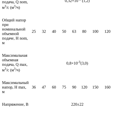
0,32×10
(1,2)
подача, Q nom,
3
3
м
/с (м
/ч)
Общий напор
при
номинальной
25
32
40
50
63
80
100
120
объемной
подаче, Н nom,
м
Максимальная
объемная
-3
0,8×10
(3,0)
подача, Q mах,
3
3
м
/с (м
/ч)
Максимальный
напор, Н mах,
36
47
60
75
90
120
150
160
м
Напряжение, В
220±22