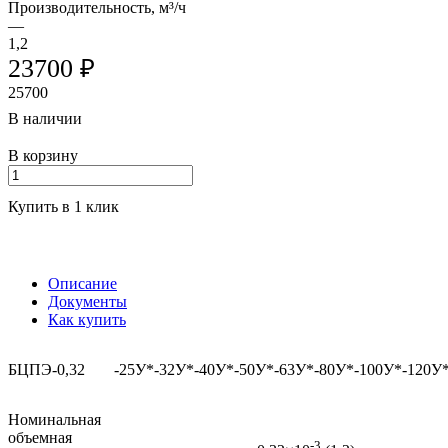
Производительность, м³/ч
—
1,2
23700 ₽
25700
В наличии
В корзину
Купить в 1 клик
Описание
Документы
Как купить
БЦПЭ-0,32
-25У*
-32У*
-40У*
-50У*
-63У*
-80У*
-100У*
-120У
Номинальная
объемная
-3