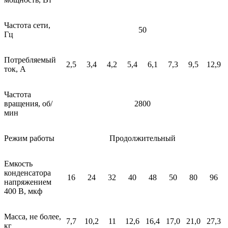
Частота сети,
50
Гц
Потребляемый
2,5
3,4
4,2
5,4
6,1
7,3
9,5
12,9
ток, А
Частота
вращения, об/
2800
мин
Режим работы
Продолжительный
Емкость
конденсатора
16
24
32
40
48
50
80
96
напряжением
400 В, мкф
Масса, не более,
7,7
10,2
11
12,6
16,4
17,0
21,0
27,3
кг