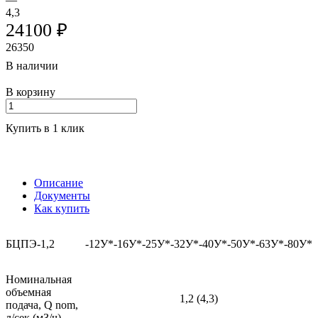
4,3
24100 ₽
26350
В наличии
В корзину
Купить в 1 клик
Описание
Документы
Как купить
БЦПЭ-1,2
-12У*
-16У*
-25У*
-32У*
-40У*
-50У*
-63У*
-80У*
Номинальная
объемная
1,2 (4,3)
подача, Q nom,
л/сек (мЗ/ч)