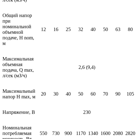
Общий напор
при
номинальной
12
16
25
32
40
50
63
80
объемной
подаче, Н nom,
м
Максимальная
объемная
2,6 (9,4)
подача, Q mах,
л/сек (мЗ/ч)
Максимальный
20
30
40
50
60
70
90
105
напор Н mах, м
Напряжение, В
230
Номинальная
потребляемая
550
730
900
1170
1340
1600
2080
2820
мощность, Вт