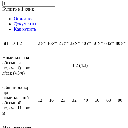
Купить в 1 клик
Описание
Документы
Как купить
БЦПЭ-1,2
-12У*
-16У*
-25У*
-32У*
-40У*
-50У*
-63У*
-80У*
Номинальная
объемная
1,2 (4,3)
подача, Q nom,
л/сек (мЗ/ч)
Общий напор
при
номинальной
12
16
25
32
40
50
63
80
объемной
подаче, Н nom,
м
Максимальная