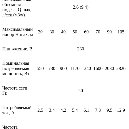
объемная
2,6 (9,4)
подача, Q mах,
л/сек (мЗ/ч)
Максимальный
20
30
40
50
60
70
90
105
напор Н mах, м
Напряжение, В
230
Номинальная
потребляемая
550
730
900
1170
1340
1600
2080
2820
мощность, Вт
Частота сети,
50
Гц
Потребляемый
2,5
3,4
4,2
5,4
6,1
7,3
9,5
12,9
ток, А
Частота