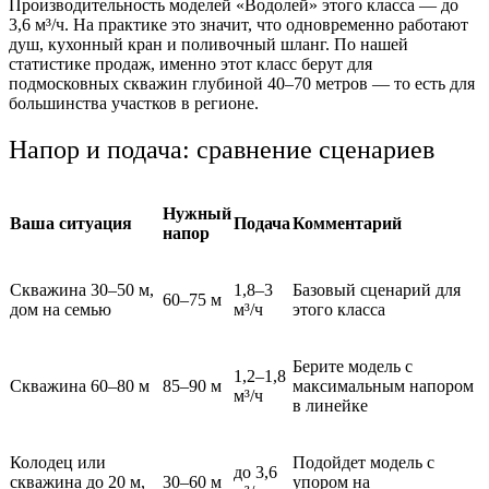
Производительность моделей «Водолей» этого класса — до
3,6 м³/ч. На практике это значит, что одновременно работают
душ, кухонный кран и поливочный шланг. По нашей
статистике продаж, именно этот класс берут для
подмосковных скважин глубиной 40–70 метров — то есть для
большинства участков в регионе.
Напор и подача: сравнение сценариев
Нужный
Ваша ситуация
Подача
Комментарий
напор
Скважина 30–50 м,
1,8–3
Базовый сценарий для
60–75 м
дом на семью
м³/ч
этого класса
Берите модель с
1,2–1,8
Скважина 60–80 м
85–90 м
максимальным напором
м³/ч
в линейке
Колодец или
Подойдет модель с
до 3,6
скважина до 20 м,
30–60 м
упором на