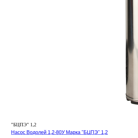
"БЦПЭ" 1,2
Насос Водолей 1,2-80У Марка "БЦПЭ" 1,2