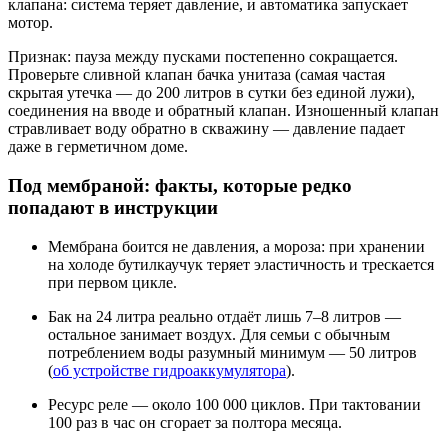
клапана: система теряет давление, и автоматика запускает
мотор.
Признак: пауза между пусками постепенно сокращается.
Проверьте сливной клапан бачка унитаза (самая частая
скрытая утечка — до 200 литров в сутки без единой лужи),
соединения на вводе и обратный клапан. Изношенный клапан
стравливает воду обратно в скважину — давление падает
даже в герметичном доме.
Под мембраной: факты, которые редко
попадают в инструкции
Мембрана боится не давления, а мороза: при хранении
на холоде бутилкаучук теряет эластичность и трескается
при первом цикле.
Бак на 24 литра реально отдаёт лишь 7–8 литров —
остальное занимает воздух. Для семьи с обычным
потреблением воды разумный минимум — 50 литров
(
об устройстве гидроаккумулятора
).
Ресурс реле — около 100 000 циклов. При тактовании
100 раз в час он сгорает за полтора месяца.