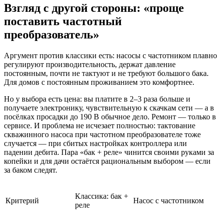
Взгляд с другой стороны: «проще
поставить частотный
преобразователь»
Аргумент против классики есть: насосы с частотником плавно
регулируют производительность, держат давление
постоянным, почти не тактуют и не требуют большого бака.
Для домов с постоянным проживанием это комфортнее.
Но у выбора есть цена: вы платите в 2–3 раза больше и
получаете электронику, чувствительную к скачкам сети — а в
посёлках просадки до 190 В обычное дело. Ремонт — только в
сервисе. И проблема не исчезает полностью: тактование
скважинного насоса при частотном преобразователе тоже
случается — при сбитых настройках контроллера или
падении дебита. Пара «бак + реле» чинится своими руками за
копейки и для дачи остаётся рациональным выбором — если
за баком следят.
Классика: бак +
Критерий
Насос с частотником
реле