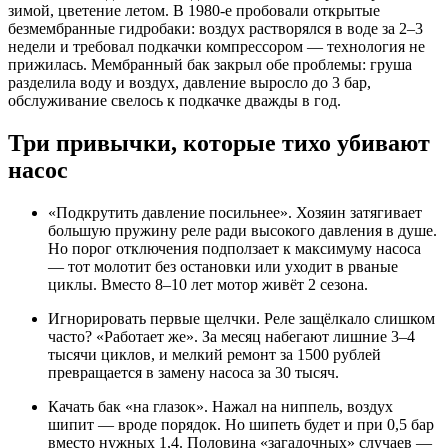
зимой, цветение летом. В 1980-е пробовали открытые
безмембранные гидробаки: воздух растворялся в воде за 2–3
недели и требовал подкачки компрессором — технология не
прижилась. Мембранный бак закрыл обе проблемы: груша
разделила воду и воздух, давление выросло до 3 бар,
обслуживание свелось к подкачке дважды в год.
Три привычки, которые тихо убивают
насос
«Подкрутить давление посильнее». Хозяин затягивает
большую пружину реле ради высокого давления в душе.
Но порог отключения подползает к максимуму насоса
— тот молотит без остановки или уходит в рваные
циклы. Вместо 8–10 лет мотор живёт 2 сезона.
Игнорировать первые щелчки. Реле защёлкало слишком
часто? «Работает же». За месяц набегают лишние 3–4
тысячи циклов, и мелкий ремонт за 1500 рублей
превращается в замену насоса за 30 тысяч.
Качать бак «на глазок». Нажал на ниппель, воздух
шипит — вроде порядок. Но шипеть будет и при 0,5 бар
вместо нужных 1,4. Половина «загадочных» случаев —