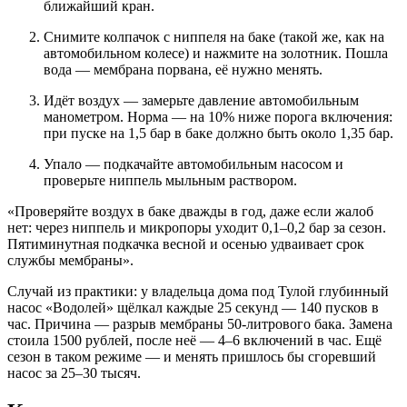
ближайший кран.
Снимите колпачок с ниппеля на баке (такой же, как на
автомобильном колесе) и нажмите на золотник. Пошла
вода — мембрана порвана, её нужно менять.
Идёт воздух — замерьте давление автомобильным
манометром. Норма — на 10% ниже порога включения:
при пуске на 1,5 бар в баке должно быть около 1,35 бар.
Упало — подкачайте автомобильным насосом и
проверьте ниппель мыльным раствором.
«Проверяйте воздух в баке дважды в год, даже если жалоб
нет: через ниппель и микропоры уходит 0,1–0,2 бар за сезон.
Пятиминутная подкачка весной и осенью удваивает срок
службы мембраны».
Случай из практики: у владельца дома под Тулой глубинный
насос «Водолей» щёлкал каждые 25 секунд — 140 пусков в
час. Причина — разрыв мембраны 50-литрового бака. Замена
стоила 1500 рублей, после неё — 4–6 включений в час. Ещё
сезон в таком режиме — и менять пришлось бы сгоревший
насос за 25–30 тысяч.