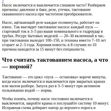
?
Насос включается и выключается слишком часто? Разбираем
причины: давление в баке, реле, утечки, тактование
скважинного насоса при частотном преобразователе.
Насос, щёлкающий реле каждые полминуты, работает на
износ. Так выглядит тактование насоса: каждый пуск —
стартовый ток в 3–5 раз выше номинального и гидроудар в
трубах. Ресурс бытовых моделей — 20–30 включений в час,
при тактовании выходит 100–150, и техника вместо 7–10 лет
сгорает за 2–3 года. Хорошая новость: в 8 случаях из 10
причина находится за 15 минут без специалиста.
Что считать тактованием насоса, а что
— нормой?
Тактование — это цикл «пуск — остановка» короче минуты,
когда насос включается и выключается при закрытых кранах
или малом разборе. Запуск раз в 3–5 минут при активном
пользовании водой — норма.
Чтобы понять, почему насос постоянно включается и
выключается, закройте краны и послушайте систему 10 минут.
Исправная схема добирает напор до верхнего порога и