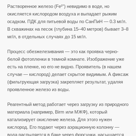
Растворенное железо (Fe²⁺) невидимо в воде, но
окисляется кислородом воздуха и выпадает рыжим
осадком. ПДК для питьевой воды по СанПиН — 0.3 мг/л.
В скважинах на песок (глубина 15–40 метров) бывает 3–8
мг/л, в отдельных случаях до 15 мг/л.
Процесс обезжелезивания — это как проявка черно-
белой фотопленки в темной комнате. Изображение уже
есть на пленке, но его не видно. Проявитель (в нашем
случае — кислород) делает скрытое видимым. А фиксаж
(фильтрующая загрузка) закрепляет результат, удаляя
проявленное железо из воды.
Реагентный метод работает через загрузку из природного
материала (например, Birm или МЖФ), который
катализирует окисление железа. Для этого нужен
кислород. Его подают через аэрационную колонну —
вода распыляется в баке через форсунки, насыщается