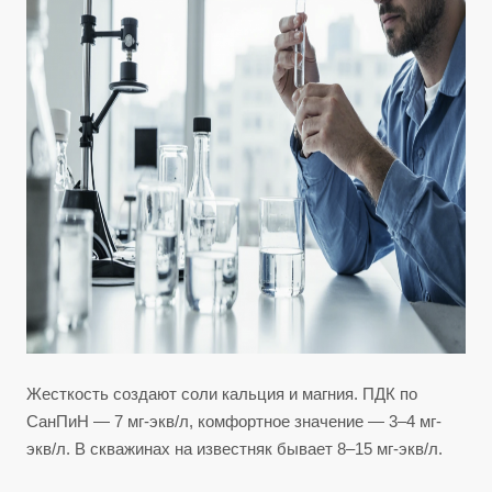
Жесткость создают соли кальция и магния. ПДК по
СанПиН — 7 мг-экв/л, комфортное значение — 3–4 мг-
экв/л. В скважинах на известняк бывает 8–15 мг-экв/л.