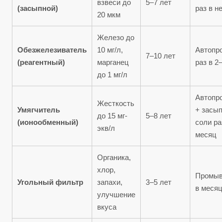
взвеси до
5–7 лет
(засыпной)
раз в н
20 мкм
Железо до
Обезжелезиватель
10 мг/л,
Автопр
7–10 лет
(реагентный)
марганец
раз в 2
до 1 мг/л
Автопр
Жесткость
Умягчитель
+ засы
до 15 мг-
5–8 лет
(ионообменный)
соли ра
экв/л
месяц
Органика,
хлор,
Промыв
Угольный фильтр
запахи,
3–5 лет
в меся
улучшение
вкуса