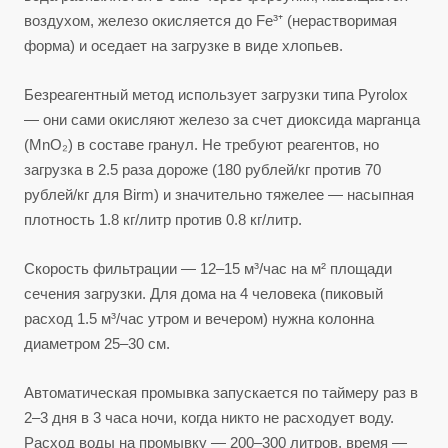
воздухом, железо окисляется до Fe³⁺ (нерастворимая
форма) и оседает на загрузке в виде хлопьев.
Безреагентный метод использует загрузки типа Pyrolox
— они сами окисляют железо за счет диоксида марганца
(MnO₂) в составе гранул. Не требуют реагентов, но
загрузка в 2.5 раза дороже (180 рублей/кг против 70
рублей/кг для Birm) и значительно тяжелее — насыпная
плотность 1.8 кг/литр против 0.8 кг/литр.
Скорость фильтрации — 12–15 м³/час на м² площади
сечения загрузки. Для дома на 4 человека (пиковый
расход 1.5 м³/час утром и вечером) нужна колонна
диаметром 25–30 см.
Автоматическая промывка запускается по таймеру раз в
2–3 дня в 3 часа ночи, когда никто не расходует воду.
Расход воды на промывку — 200–300 литров, время —