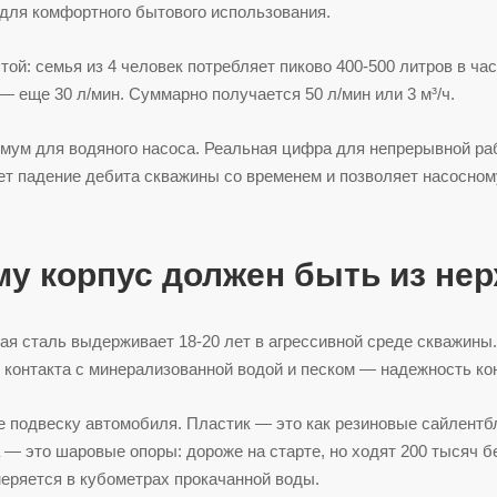
 для комфортного бытового использования.
той: семья из 4 человек потребляет пиково 400-500 литров в час
 — еще 30 л/мин. Суммарно получается 50 л/мин или 3 м³/ч.
мум для водяного насоса. Реальная цифра для непрерывной рабо
ет падение дебита скважины со временем и позволяет насосном
му корпус должен быть из не
 сталь выдерживает 18-20 лет в агрессивной среде скважины. 
 контакта с минерализованной водой и песком — надежность ко
 подвеску автомобиля. Пластик — это как резиновые сайлентб
— это шаровые опоры: дороже на старте, но ходят 200 тысяч бе
меряется в кубометрах прокачанной воды.