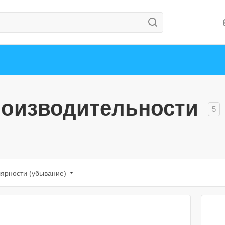
роизводительности
5
лярности (убывание)