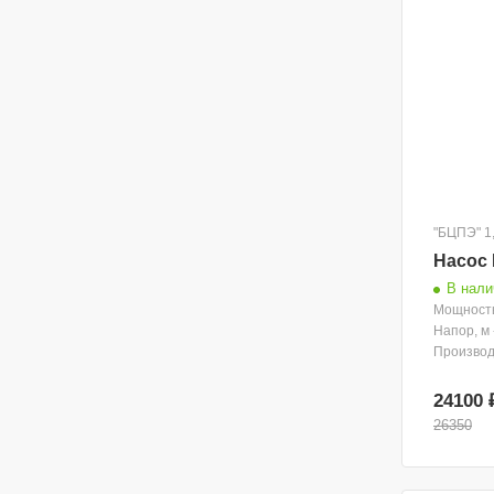
"БЦПЭ" 1
Насос 
В нали
Мощность
Напор, м 
Производи
24100 
26350