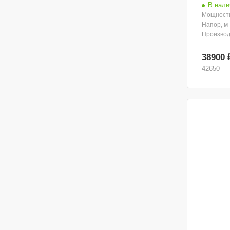
В нали
Мощность
Напор, м 
Производи
38900 
42650