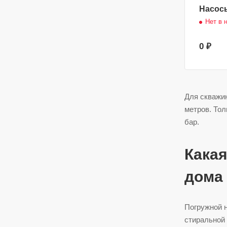
Насосы
Нет в 
0 ₽
Для скважин
метров. Тол
бар.
Какая
дома
Погружной н
стиральной