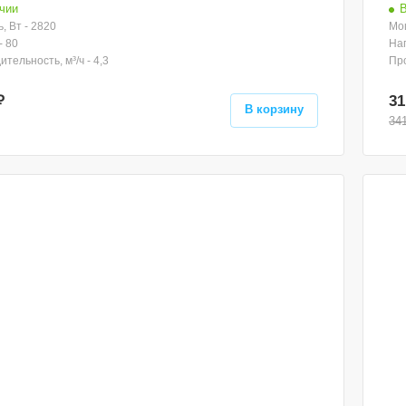
чии
В
, Вт - 2820
Мощ
- 80
Нап
тельность, м³/ч - 4,3
Про
₽
31
В корзину
34