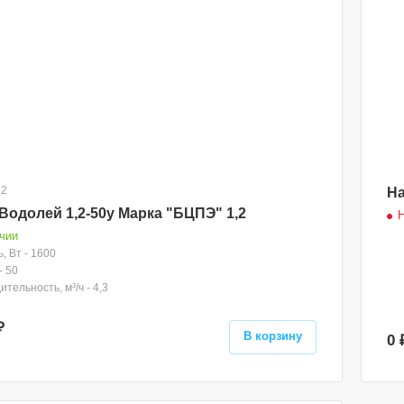
,2
На
Водолей 1,2-50у Марка "БЦПЭ" 1,2
Н
чии
, Вт - 1600
- 50
тельность, м³/ч - 4,3
₽
В корзину
0 