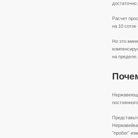
достаточно
Расчет прос
на 10 соток
Но это мини
компенсиру
на пределе.
Поче
Нержавеющая
постоянного
Представьте
Нержавейка 
"пробег" из