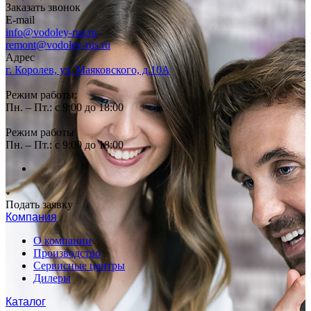
Заказать звонок
E-mail
info@vodoley-rus.ru
remont@vodoley-rus.ru
Адрес
г. Королев, ул. Маяковского, д.10А
Режим работы:
Пн. – Пт.: с 9:00 до 18:00
Режим работы
Пн. – Пт.: с 9:00 до 18:00
Подать заявку
Компания
О компании
Производство
Сервисные центры
Дилеры
Каталог