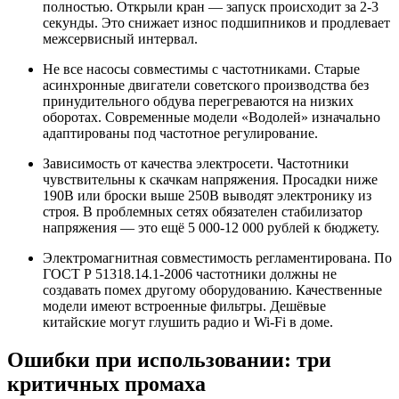
полностью. Открыли кран — запуск происходит за 2-3
секунды. Это снижает износ подшипников и продлевает
межсервисный интервал.
Не все насосы совместимы с частотниками. Старые
асинхронные двигатели советского производства без
принудительного обдува перегреваются на низких
оборотах. Современные модели «Водолей» изначально
адаптированы под частотное регулирование.
Зависимость от качества электросети. Частотники
чувствительны к скачкам напряжения. Просадки ниже
190В или броски выше 250В выводят электронику из
строя. В проблемных сетях обязателен стабилизатор
напряжения — это ещё 5 000-12 000 рублей к бюджету.
Электромагнитная совместимость регламентирована. По
ГОСТ Р 51318.14.1-2006 частотники должны не
создавать помех другому оборудованию. Качественные
модели имеют встроенные фильтры. Дешёвые
китайские могут глушить радио и Wi-Fi в доме.
Ошибки при использовании: три
критичных промаха