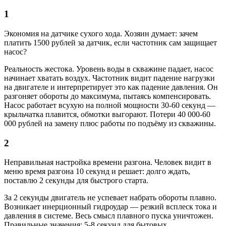
1
Экономия на датчике сухого хода. Хозяин думает: зачем
платить 1500 рублей за датчик, если частотник сам защищает
насос?
Реальность жестока. Уровень воды в скважине падает, насос
начинает хватать воздух. Частотник видит падение нагрузки
на двигателе и интерпретирует это как падение давления. Он
разгоняет обороты до максимума, пытаясь компенсировать.
Насос работает всухую на полной мощности 30-60 секунд —
крыльчатка плавится, обмотки выгорают. Потери 40 000-60
000 рублей на замену плюс работы по подъёму из скважины.
2
Неправильная настройка времени разгона. Человек видит в
меню время разгона 10 секунд и решает: долго ждать,
поставлю 2 секунды для быстрого старта.
За 2 секунды двигатель не успевает набрать обороты плавно.
Возникает инерционный гидроудар — резкий всплеск тока и
давления в системе. Весь смысл плавного пуска уничтожен.
Правильные значения: 5-8 секунд для бытовых