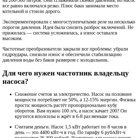
на 200-500 литров. Они сглаживали скачки давления, но насос
все равно включался резко. Плюс баки занимали место
котельной и стоили дорого.
Экспериментировали с многоступенчатыми реле на несколько
порогов давления. Идея была снизить разброс включений. Не
прижилась — система усложнялась, а износ оставался
высоким.
Частотные преобразователи закрыли все проблемы: убрали
гидроудары, снизили износ и обеспечили стабилизацию
давления воды без баков размером с холодильник.
Для чего нужен частотник владельцу
насоса?
Снижение счетов за электричество. Насос на половине
мощности потребляет не 50%, а 12-15% энергии. Физика
проста: мощность растёт пропорционально кубу
оборотов. Вам нужно 100 л/ч, а насос качает 200? Он
крутится вполсилы и жрёт в 6-8 раз меньше тока.
Считаем деньги. Насос 1,5 кВт работает по 8 часов в
день — это 4400 кВт·ч в год. По тарифу 6 руб/кВт·ч
получается 26 400 рублей. Частотник для насоса режет