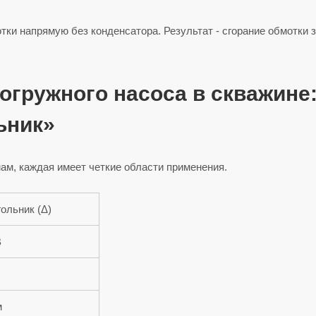
ки напрямую без конденсатора. Результат - сгорание обмотки з
огружного насоса в скважине
ьник»
м, каждая имеет четкие области применения.
гольник (Δ)
В
м