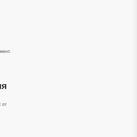
мент.
ия
 от