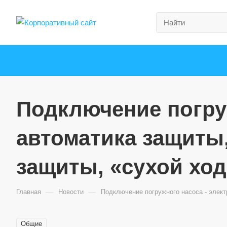
Подключение погруж
автоматика защиты
защиты, «сухой ход
—
—
Главная
Новости
Подключение погружного насоса - элект
Общие