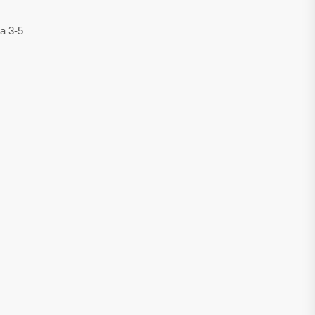
а 3-5
: