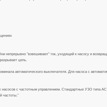
ещениях
Они непрерывно "взвешивают" ток, уходящий к насосу и возвр
 разрывает цепь.
минала автоматического выключателя. Для насоса с автоматом
х насосов с частотным управлением. Стандартные УЗО типа АС
й частоты."