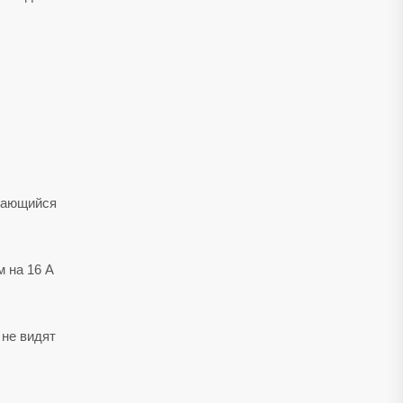
ащающийся
 на 16 А
 не видят