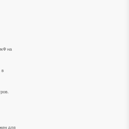
мкФ на
 в
тров.
ажен для