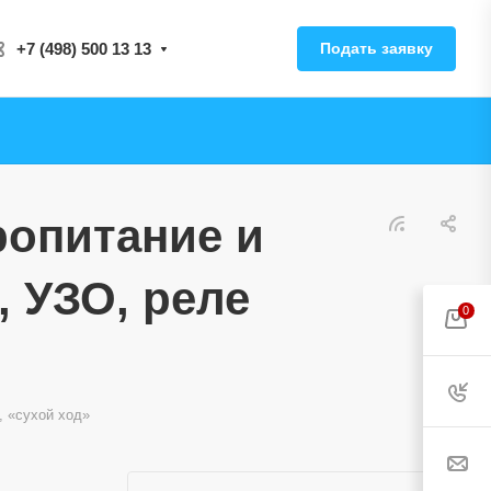
+7 (498) 500 13 13
Подать заявку
ропитание и
 УЗО, реле
0
, «сухой ход»